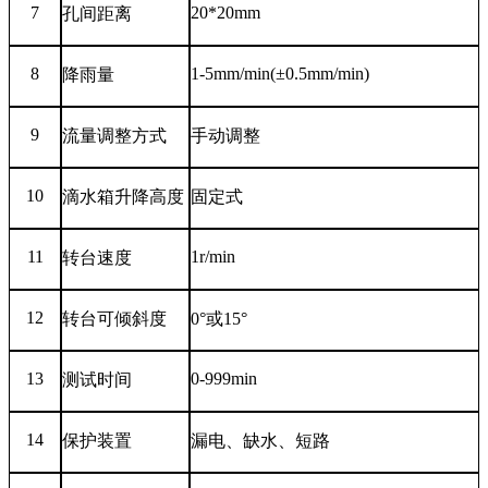
7
20
*
20mm
孔间距离
8
1-5mm/min(
±
0.5mm/min)
降雨量
9
流量调整方式
手动调整
10
滴水箱升降高度
固定式
11
1r/min
转台速度
12
转台可倾斜度
0°
或
15°
13
0-999min
测试时间
14
保护装置
漏电、缺水、短路