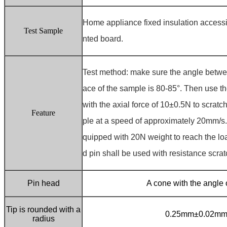
Home appliance fixed insulation accessi
Test Sample
nted board.
Test method: make sure the angle betwee
ace of the sample is 80-85°. Then use th
with the axial force of 10±0.5N to scratc
Feature
ple at a speed of approximately 20mm/s. 
quipped with 20N weight to reach the lo
d pin shall be used with resistance scrat
Pin head
A cone with the angle 
Tip is rounded with a
0.25mm±0.02m
radius