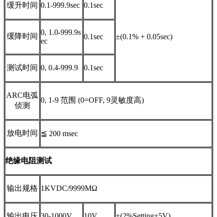
缓升时间
0.1-999.9sec
0.1sec
0, 1.0-999.9s
缓降时间
0.1sec
±(0.1% + 0.05sec)
ec
测试时间
0, 0.4-999.9
0.1sec
ARC
电弧
0, 1-9
范围
(0=OFF, 9
灵敏度高
)
侦测
放电时间
≦
200 msec
绝缘电阻测试
输出规格
1KVDC/9999MΩ
输出电压
30-1000V
10V
±(2%
Setting
+5V)