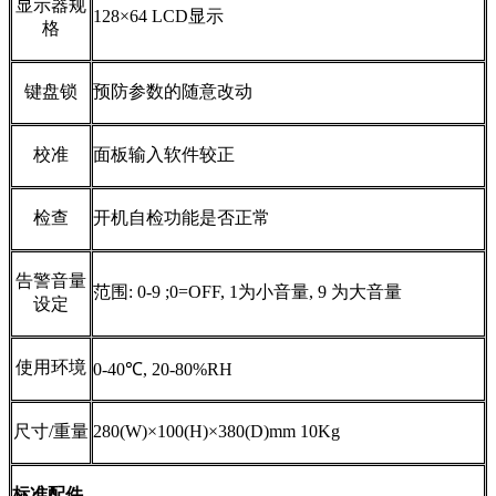
显示器规
128×64 LCD
显示
格
键盘锁
预防参数的随意改动
校准
面板输入软件较正
检查
开机自检功能是否正常
告警音量
范围
: 0-9 ;0=OFF, 1
为小音量
, 9
为大音量
设定
使用环境
0-40
℃
, 20-80%RH
尺寸
/
重量
280(W)×100(H)×380(D)mm 10Kg
标准配件