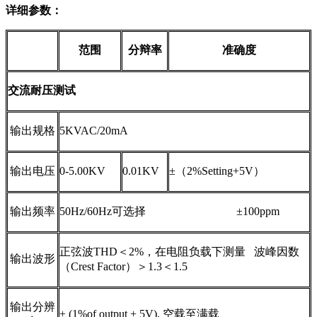
详细参数：
范围
分辩率
准确度
交流耐压测试
输出规格
5KVAC/20mA
输出电压
0-5.00KV
0.01KV
±
（
2%
Setting
+5V
）
输出频率
50Hz/60Hz
可选择
±100ppm
正弦波
THD
＜
2%
，在电阻负载下测量
波峰因数
输出波形
（
Crest Factor
）＞
1.3
＜
1.5
输出分辨
± (1%of output + 5V),
空载至满载