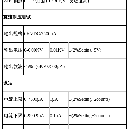
ARC
侦测
0, 1–9
范围
(0=OFF, 9 =
灵敏度高
)
直流耐压测试
输出规格
6KVDC/7500µA
输出电压
0-6.00KV
0.01KV
±(2%
Setting
+5V)
输出纹波
<5%
（
6KV/7500µA
）
设定
电流上限
0-7500µA
1µA
±(2%
Setting
+2
counts)
电流下限
0-999.9µA
0.1µA
±(2%
Setting
+2
counts)