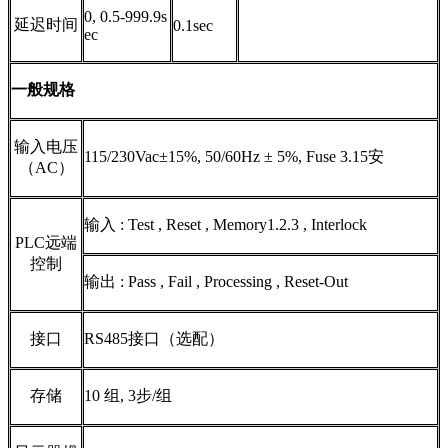
0, 0.5-999.9s
延迟时间
0.1sec
ec
一般规格
输入电压
115/230Vac±15%, 50/60Hz ± 5%, Fuse 3.15安
（
AC
）
输入
: Test , Reset , Memory1.2.3 , Interlock
PLC
远端
控制
输出
: Pass , Fail , Processing , Reset-Out
接口
RS485
接口（选配）
存储
10
组
, 3
步
/
组